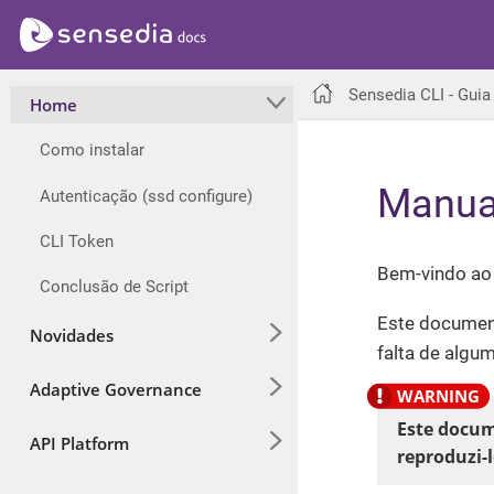
Sensedia CLI - Guia
Home
Como instalar
Manual
Autenticação (ssd configure)
CLI Token
Bem-vindo ao 
Conclusão de Script
Este document
Novidades
falta de algum
Adaptive Governance
Este docum
API Platform
reproduzi-